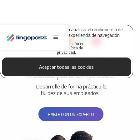
Lingopass utiliza cookies para analizar el rendimiento de
este sitio web y mejorar su experiencia de navegación.
Más información en
nuestra
Política de
privacidad.
Programas de idiomas a
Aceptar todas las cookies
medida para empresas.
. Desarrolle de forma práctica la
fluidez de sus empleados.
HABLE CON UN EXPERTO