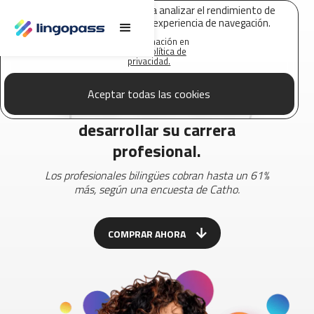
Lingopass utiliza cookies para analizar el rendimiento de
este sitio web y mejorar su experiencia de navegación.
Más información en
nuestra
Política de
privacidad.
Una forma práctica y rápida de
Aceptar todas las cookies
aprender nuevos idiomas y
desarrollar su carrera
profesional.
Los profesionales bilingües cobran hasta un 61%
más, según una encuesta de Catho.
COMPRAR AHORA