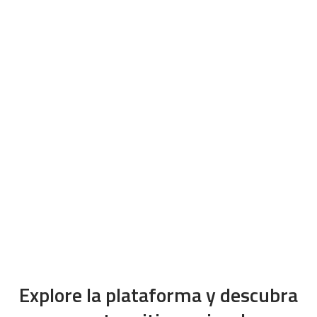
Clases de conversación en línea ilimitadas
Sin cuota de inscripción
Suscripción mensual o anual
7 días de garantía de satisfacción o le devolvemos
su dinero
NOMINE A SU EMPRESA
Explore la plataforma y descubra