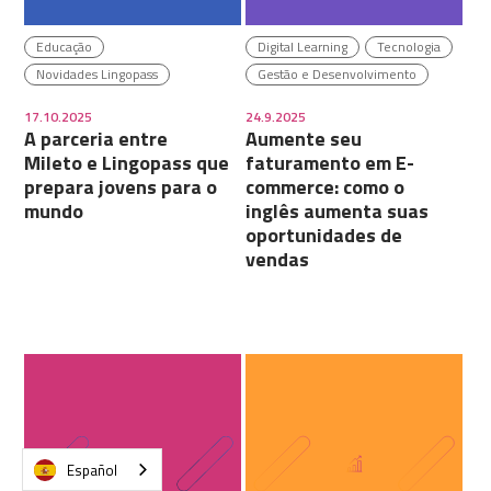
Educação
Digital Learning
Tecnologia
Novidades Lingopass
Gestão e Desenvolvimento
17.10.2025
24.9.2025
A parceria entre
Aumente seu
Mileto e Lingopass que
faturamento em E-
prepara jovens para o
commerce: como o
mundo
inglês aumenta suas
oportunidades de
vendas
Español