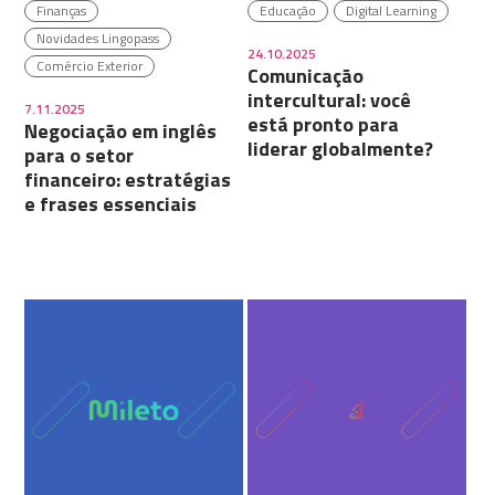
Finanças
Educação
Digital Learning
Novidades Lingopass
24.10.2025
Comércio Exterior
Comunicação
intercultural: você
7.11.2025
está pronto para
Negociação em inglês
liderar globalmente?
para o setor
financeiro: estratégias
e frases essenciais