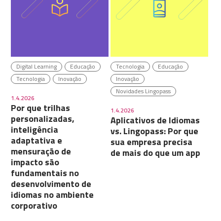
Digital Learning
Educação
Tecnologia
Educação
Tecnologia
Inovação
Inovação
Novidades Lingopass
1.4.2026
Por que trilhas
1.4.2026
personalizadas,
Aplicativos de Idiomas
inteligência
vs. Lingopass: Por que
adaptativa e
sua empresa precisa
mensuração de
de mais do que um app
impacto são
fundamentais no
desenvolvimento de
idiomas no ambiente
corporativo