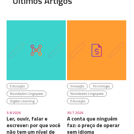
Últimos Artigos
Educação
Inovação
Tecnologia
Novidades Lingopass
Novidades Lingopass
Digital Learning
Educação
5.8.2026
30.7.2026
Ler, ouvir, falar e
A conta que ninguém
escrever: por que você
faz: o preço de operar
não tem um nível de
sem idioma