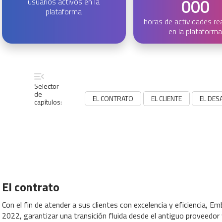
000
usuarios activos en la
plataforma
horas de actividades re
en la plataforma
Selector
de
EL CONTRATO
EL CLIENTE
EL DES
capítulos:
El contrato
Con el fin de atender a sus clientes con excelencia y eficiencia, Embr
2022, garantizar una transición fluida desde el antiguo proveedo