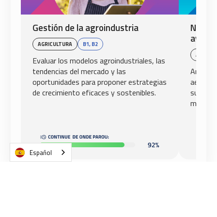
Gestión de la agroindustria
Normas
aviaci
AGRICULTURA
B1, B2
AVIACIÓ
Evaluar los modelos agroindustriales, las
tendencias del mercado y las
Analiza
oportunidades para proponer estrategias
aeronáut
de crecimiento eficaces y sostenibles.
su reper
mundial.
Español