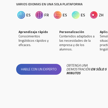
VARIOS IDIOMAS EN UNA SOLA PLATAFORMA
ES
FR
ES
ES
ZH
Aprendizaje rápido
Personalización
Aplic
Conocimientos
Contenidos adaptados a
Simul
lingüísticos rápidos y
las necesidades de la
situa
eficaces.
empresa y de los
pract
alumnos.
lingüí
OBTENGA UNA
HABLE CON UN EXPERTO
DEMOSTRACIÓN
EN SÓLO 5
MINUTOS