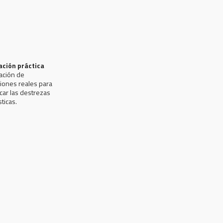
ación práctica
ación de
ciones reales para
icar las destrezas
sticas.