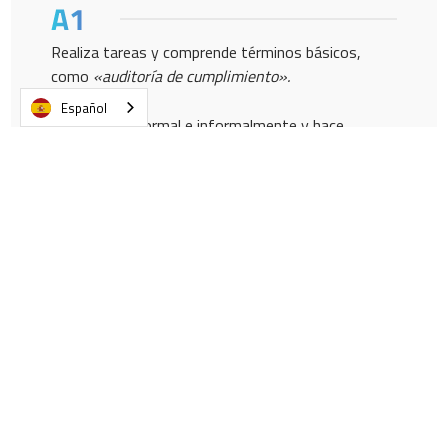
Realiza tareas y comprende términos básicos,
como
«auditoría de cumplimiento».
Español
Se presenta formal e informalmente y hace
preguntas sencillas.
Participa en comunicaciones sencillas sobre
asuntos operativos del sector.
Participa productivamente como oyente en
reuniones operativas.
Notifica problemas relacionados con
la calidad de
la auditoría.